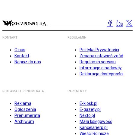
KONTAKT
REGULAMIN
O nas
Polityka Prywatności
Kontakt
Zmiana ustawień zgód
Napisz do nas
Regulamin serwisu
Informacje o nadawcy
Deklaracja dostępności
REKLAMA I PRENUMERATA
PARTNERZY
Reklama
E-kiosk.pl
Ogłoszenia
E-gazety.pl
Prenumerata
Nexto.pl
Archiwum
Mała księgowość
Kancelarierp.pl
Wieści Rolnicze