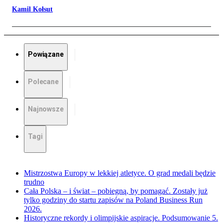
Kamil Kołsut
Powiązane
Polecane
Najnowsze
Tagi
Mistrzostwa Europy w lekkiej atletyce. O grad medali będzie
trudno
Cała Polska – i świat – pobiegną, by pomagać. Zostały już
tylko godziny do startu zapisów na Poland Business Run
2026.
Historyczne rekordy i olimpijskie aspiracje. Podsumowanie 5.