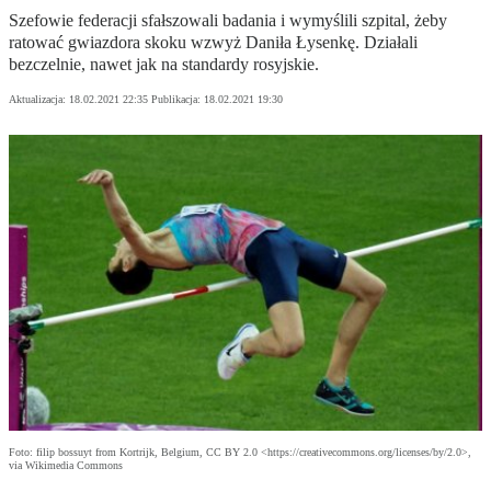
Szefowie federacji sfałszowali badania i wymyślili szpital, żeby
ratować gwiazdora skoku wzwyż Daniła Łysenkę. Działali
bezczelnie, nawet jak na standardy rosyjskie.
Aktualizacja:
18.02.2021 22:35
Publikacja:
18.02.2021 19:30
Foto: filip bossuyt from Kortrijk, Belgium, CC BY 2.0 <https://creativecommons.org/licenses/by/2.0>,
via Wikimedia Commons