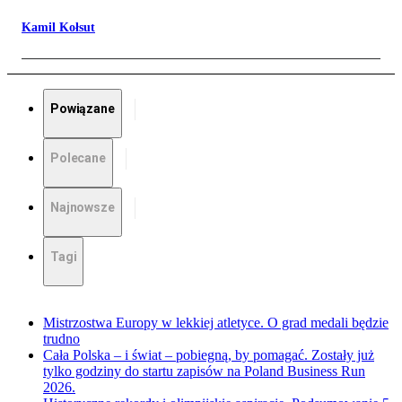
Kamil Kołsut
Powiązane
Polecane
Najnowsze
Tagi
Mistrzostwa Europy w lekkiej atletyce. O grad medali będzie
trudno
Cała Polska – i świat – pobiegną, by pomagać. Zostały już
tylko godziny do startu zapisów na Poland Business Run
2026.