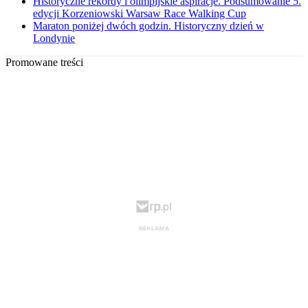
Historyczne rekordy i olimpijskie aspiracje. Podsumowanie 5.
edycji Korzeniowski Warsaw Race Walking Cup
Maraton poniżej dwóch godzin. Historyczny dzień w
Londynie
Promowane treści