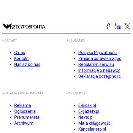
KONTAKT
REGULAMIN
O nas
Polityka Prywatności
Kontakt
Zmiana ustawień zgód
Napisz do nas
Regulamin serwisu
Informacje o nadawcy
Deklaracja dostępności
REKLAMA I PRENUMERATA
PARTNERZY
Reklama
E-kiosk.pl
Ogłoszenia
E-gazety.pl
Prenumerata
Nexto.pl
Archiwum
Mała księgowość
Kancelarierp.pl