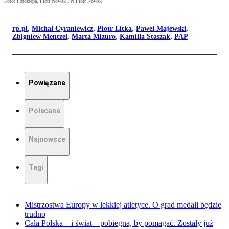
Foto: Fotorzepa, Piotr Nowak PN Piotr Nowak
rp.pl
,
Michał Cyraniewicz
,
Piotr Litka
,
Paweł Majewski
,
Zbigniew Mentzel
,
Marta Mizuro
,
Kamilla Staszak
,
PAP
Powiązane
Polecane
Najnowsze
Tagi
Mistrzostwa Europy w lekkiej atletyce. O grad medali będzie
trudno
Cała Polska – i świat – pobiegną, by pomagać. Zostały już