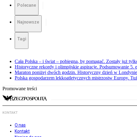
Polecane
Najnowsze
Tagi
Cała Polska – i świat – pobiegną, by pomagać. Zostały już tyl
Historyczne rekordy i olimpijskie aspiracje. Podsumowanie 5
Maraton poniżej dwóch godzin. Historyczny dzień w Londyni
Polska gospodarzem lekkoatletycznych mistrzostw Europy. Tuż
Promowane treści
KONTAKT
O nas
Kontakt