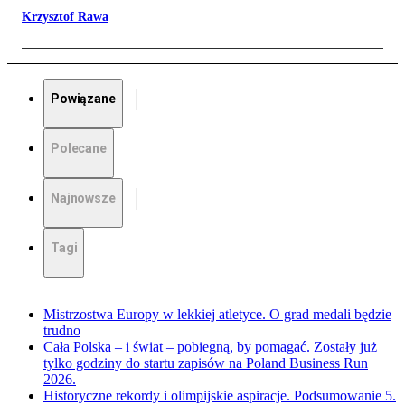
Krzysztof Rawa
Powiązane
Polecane
Najnowsze
Tagi
Mistrzostwa Europy w lekkiej atletyce. O grad medali będzie
trudno
Cała Polska – i świat – pobiegną, by pomagać. Zostały już
tylko godziny do startu zapisów na Poland Business Run
2026.
Historyczne rekordy i olimpijskie aspiracje. Podsumowanie 5.