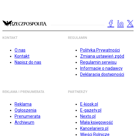
KONTAKT
REGULAMIN
O nas
Polityka Prywatności
Kontakt
Zmiana ustawień zgód
Napisz do nas
Regulamin serwisu
Informacje o nadawcy
Deklaracja dostępności
REKLAMA I PRENUMERATA
PARTNERZY
Reklama
E-kiosk.pl
Ogłoszenia
E-gazety.pl
Prenumerata
Nexto.pl
Archiwum
Mała księgowość
Kancelarierp.pl
Wieści Rolnicze