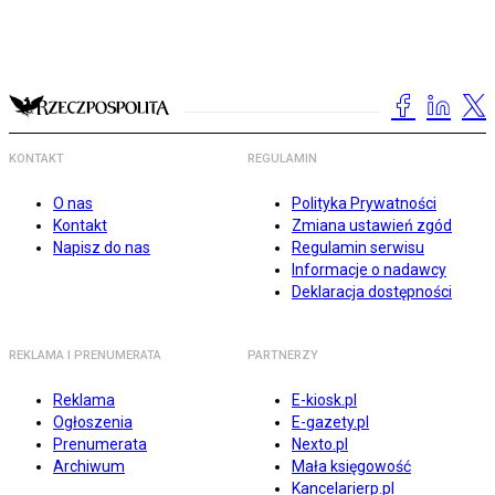
KONTAKT
REGULAMIN
O nas
Polityka Prywatności
Kontakt
Zmiana ustawień zgód
Napisz do nas
Regulamin serwisu
Informacje o nadawcy
Deklaracja dostępności
REKLAMA I PRENUMERATA
PARTNERZY
Reklama
E-kiosk.pl
Ogłoszenia
E-gazety.pl
Prenumerata
Nexto.pl
Archiwum
Mała księgowość
Kancelarierp.pl