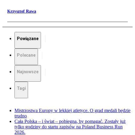
Krzysztof Rawa
Powiązane
Polecane
Najnowsze
Tagi
Mistrzostwa Europy w lekkiej atletyce. O grad medali będzie
trudno
Cała Polska – i świat – pobiegną, by pomagać. Zostały już
tylko godziny do startu zapisów na Poland Business Run
2026.