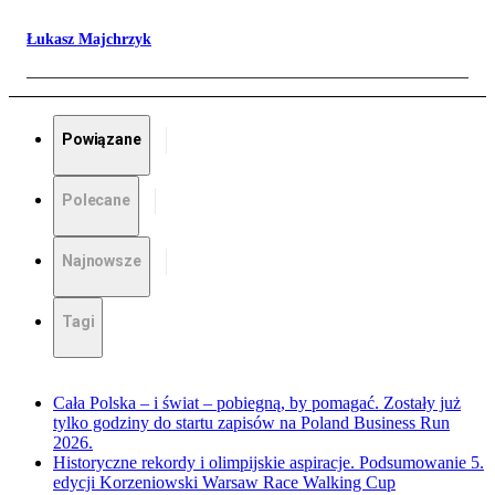
Łukasz Majchrzyk
Powiązane
Polecane
Najnowsze
Tagi
Cała Polska – i świat – pobiegną, by pomagać. Zostały już
tylko godziny do startu zapisów na Poland Business Run
2026.
Historyczne rekordy i olimpijskie aspiracje. Podsumowanie 5.
edycji Korzeniowski Warsaw Race Walking Cup