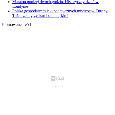
Maraton poniżej dwóch godzin. Historyczny dzień w
Londynie
Polska gospodarzem lekkoatletycznych mistrzostw Europy.
Tuż przed igrzyskami olimpijskimi
Promowane treści