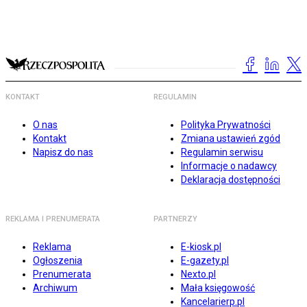
KONTAKT
REGULAMIN
O nas
Polityka Prywatności
Kontakt
Zmiana ustawień zgód
Napisz do nas
Regulamin serwisu
Informacje o nadawcy
Deklaracja dostępności
REKLAMA I PRENUMERATA
PARTNERZY
Reklama
E-kiosk.pl
Ogłoszenia
E-gazety.pl
Prenumerata
Nexto.pl
Archiwum
Mała księgowość
Kancelarierp.pl