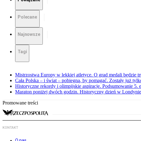
Polecane
Najnowsze
Tagi
Mistrzostwa Europy w lekkiej atletyce. O grad medali będzie t
Cała Polska – i świat – pobiegną, by pomagać. Zostały już tyl
Historyczne rekordy i olimpijskie aspiracje. Podsumowanie 5
Maraton poniżej dwóch godzin. Historyczny dzień w Londyni
Promowane treści
KONTAKT
O nas