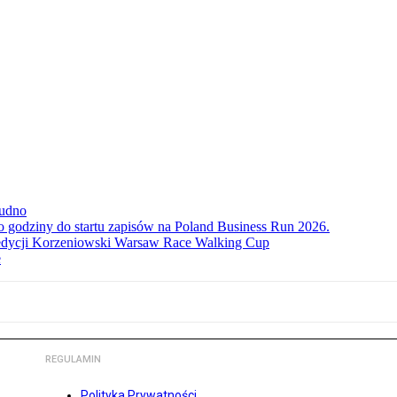
rudno
ko godziny do startu zapisów na Poland Business Run 2026.
. edycji Korzeniowski Warsaw Race Walking Cup
e
REGULAMIN
Polityka Prywatności