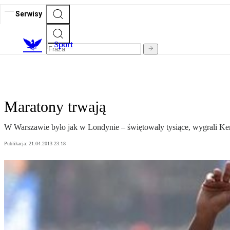
Serwisy
S
port
Maratony trwają
W Warszawie było jak w Londynie – świętowały tysiące, wygrali Kenij
Publikacja:
21.04.2013 23:18