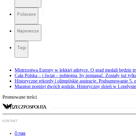
Polecane
Najnowsze
Tagi
Mistrzostwa Europy w lekkiej atletyce. O grad medali będzie t
Cała Polska – i świat – pobiegną, by pomagać. Zostały już tyl
Historyczne rekordy i olimpijskie aspiracje. Podsumowanie 5
Maraton poniżej dwóch godzin. Historyczny dzień w Londyni
Promowane treści
KONTAKT
O nas