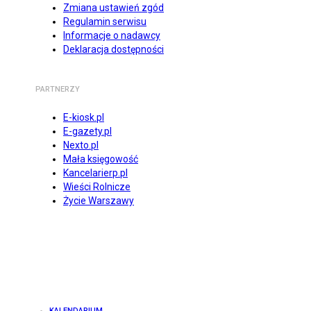
Zmiana ustawień zgód
Regulamin serwisu
Informacje o nadawcy
Deklaracja dostępności
PARTNERZY
E-kiosk.pl
E-gazety.pl
Nexto.pl
Mała księgowość
Kancelarierp.pl
Wieści Rolnicze
Życie Warszawy
KALENDARIUM