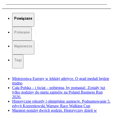
Powiązane
Polecane
Najnowsze
Tagi
Mistrzostwa Europy w lekkiej atletyce. O grad medali będzie
trudno
Cała Polska – i świat – pobiegną, by pomagać. Zostały już
tylko godziny do startu zapisów na Poland Business Run
2026.
Historyczne rekordy i olimpijskie aspiracje. Podsumowanie 5.
edycji Korzeniowski Warsaw Race Walking Cup
Maraton poniżej dwóch godzin. Historyczny dzień w