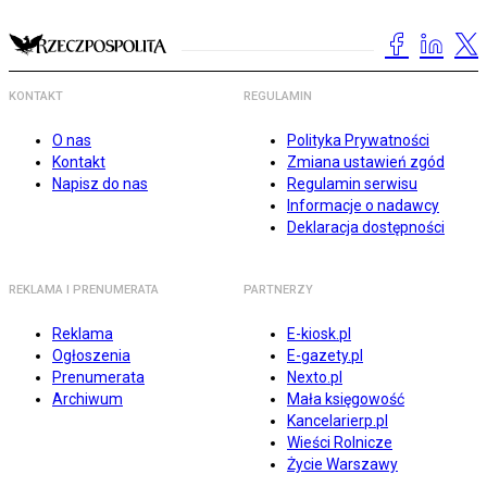
KONTAKT
REGULAMIN
O nas
Polityka Prywatności
Kontakt
Zmiana ustawień zgód
Napisz do nas
Regulamin serwisu
Informacje o nadawcy
Deklaracja dostępności
REKLAMA I PRENUMERATA
PARTNERZY
Reklama
E-kiosk.pl
Ogłoszenia
E-gazety.pl
Prenumerata
Nexto.pl
Archiwum
Mała księgowość
Kancelarierp.pl
Wieści Rolnicze
Życie Warszawy