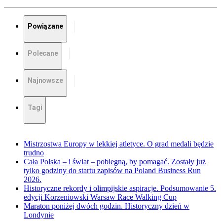
Powiązane
Polecane
Najnowsze
Tagi
Mistrzostwa Europy w lekkiej atletyce. O grad medali będzie
trudno
Cała Polska – i świat – pobiegną, by pomagać. Zostały już
tylko godziny do startu zapisów na Poland Business Run
2026.
Historyczne rekordy i olimpijskie aspiracje. Podsumowanie 5.
edycji Korzeniowski Warsaw Race Walking Cup
Maraton poniżej dwóch godzin. Historyczny dzień w
Londynie