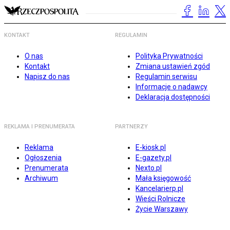
KONTAKT
REGULAMIN
O nas
Polityka Prywatności
Kontakt
Zmiana ustawień zgód
Napisz do nas
Regulamin serwisu
Informacje o nadawcy
Deklaracja dostępności
REKLAMA I PRENUMERATA
PARTNERZY
Reklama
E-kiosk.pl
Ogłoszenia
E-gazety.pl
Prenumerata
Nexto.pl
Archiwum
Mała księgowość
Kancelarierp.pl
Wieści Rolnicze
Życie Warszawy