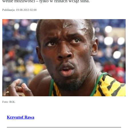
wedle możliwości – tylko w rzutach wciąż silna.
Publikacja:
19.08.2013 02:00
Foto: ROL
Krzysztof Rawa