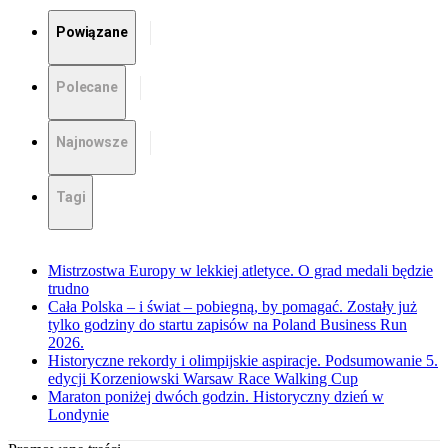
Powiązane
Polecane
Najnowsze
Tagi
Mistrzostwa Europy w lekkiej atletyce. O grad medali będzie
trudno
Cała Polska – i świat – pobiegną, by pomagać. Zostały już
tylko godziny do startu zapisów na Poland Business Run
2026.
Historyczne rekordy i olimpijskie aspiracje. Podsumowanie 5.
edycji Korzeniowski Warsaw Race Walking Cup
Maraton poniżej dwóch godzin. Historyczny dzień w
Londynie