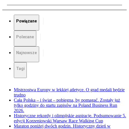
Powiązane
Polecane
Najnowsze
Tagi
Mistrzostwa Europy w lekkiej atletyce. O grad medali będzie
trudno
Cała Polska – i świat – pobiegną, by pomagać. Zostały już
tylko godziny do startu zapisów na Poland Business Run
2026.
Historyczne rekordy i olimpijskie aspiracje. Podsumowanie 5.
edycji Korzeniowski Warsaw Race Walking Cup
Maraton poniżej dwóch godzin. Historyczny dzień w