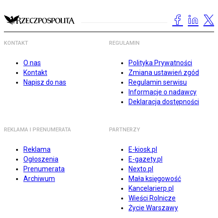
KONTAKT
REGULAMIN
O nas
Polityka Prywatności
Kontakt
Zmiana ustawień zgód
Napisz do nas
Regulamin serwisu
Informacje o nadawcy
Deklaracja dostępności
REKLAMA I PRENUMERATA
PARTNERZY
Reklama
E-kiosk.pl
Ogłoszenia
E-gazety.pl
Prenumerata
Nexto.pl
Archiwum
Mała księgowość
Kancelarierp.pl
Wieści Rolnicze
Życie Warszawy