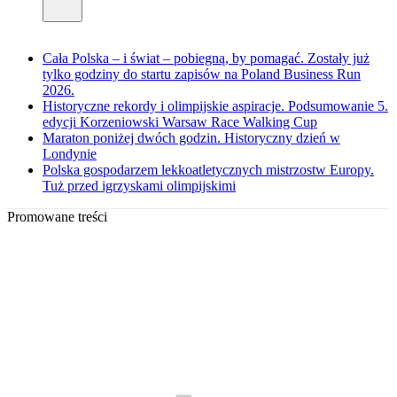
Cała Polska – i świat – pobiegną, by pomagać. Zostały już
tylko godziny do startu zapisów na Poland Business Run
2026.
Historyczne rekordy i olimpijskie aspiracje. Podsumowanie 5.
edycji Korzeniowski Warsaw Race Walking Cup
Maraton poniżej dwóch godzin. Historyczny dzień w
Londynie
Polska gospodarzem lekkoatletycznych mistrzostw Europy.
Tuż przed igrzyskami olimpijskimi
Promowane treści