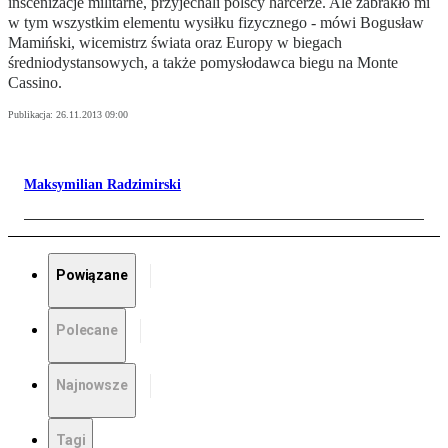
inscenizacje militarne, przyjechali polscy harcerze. Ale zabrakło mi
w tym wszystkim elementu wysiłku fizycznego - mówi Bogusław
Mamiński, wicemistrz świata oraz Europy w biegach
średniodystansowych, a także pomysłodawca biegu na Monte
Cassino.
Publikacja:
26.11.2013 09:00
Maksymilian Radzimirski
Powiązane
Polecane
Najnowsze
Tagi