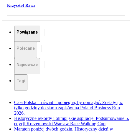
Krzysztof Rawa
Powiązane
Polecane
Najnowsze
Tagi
Cała Polska – i świat – pobiegną, by pomagać. Zostały już
tylko godziny do startu zapisów na Poland Business Run
2026.
Historyczne rekordy i olimpijskie aspiracje. Podsumowanie 5.
edycji Korzeniowski Warsaw Race Walking Cup
Maraton poniżej dwóch godzin. Historyczny dzień w