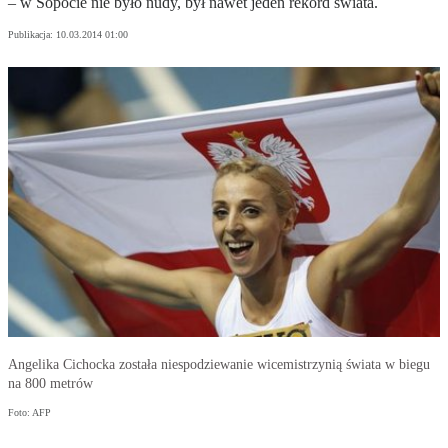
– w Sopocie nie było nudy, był nawet jeden rekord świata.
Publikacja:
10.03.2014 01:00
Angelika Cichocka została niespodziewanie wicemistrzynią świata w biegu
na 800 metrów
Foto: AFP