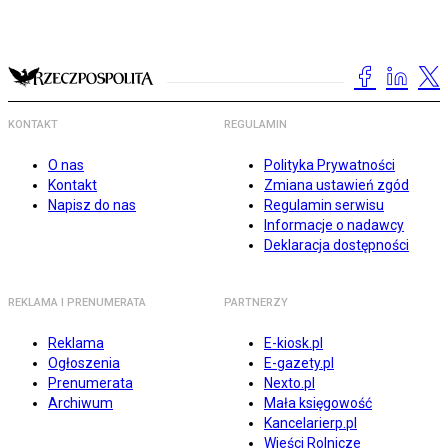
KONTAKT
REGULAMIN
O nas
Polityka Prywatności
Kontakt
Zmiana ustawień zgód
Napisz do nas
Regulamin serwisu
Informacje o nadawcy
Deklaracja dostępności
REKLAMA I PRENUMERATA
PARTNERZY
Reklama
E-kiosk.pl
Ogłoszenia
E-gazety.pl
Prenumerata
Nexto.pl
Archiwum
Mała księgowość
Kancelarierp.pl
Wieści Rolnicze