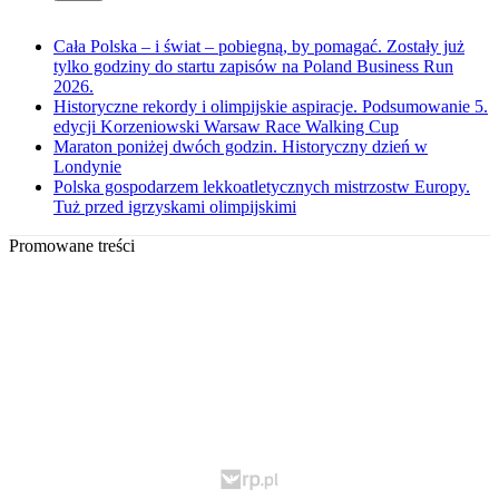
Cała Polska – i świat – pobiegną, by pomagać. Zostały już
tylko godziny do startu zapisów na Poland Business Run
2026.
Historyczne rekordy i olimpijskie aspiracje. Podsumowanie 5.
edycji Korzeniowski Warsaw Race Walking Cup
Maraton poniżej dwóch godzin. Historyczny dzień w
Londynie
Polska gospodarzem lekkoatletycznych mistrzostw Europy.
Tuż przed igrzyskami olimpijskimi
Promowane treści