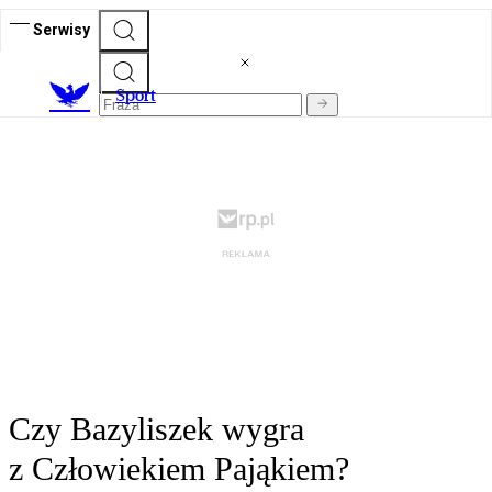
Serwisy
S
port
Czy Bazyliszek wygra
z Człowiekiem Pająkiem?