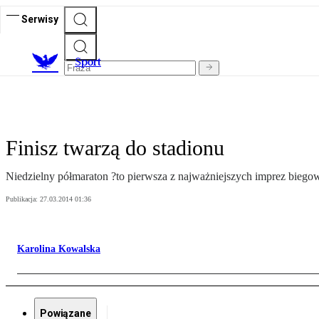
Serwisy
S
port
Finisz twarzą do stadionu
Niedzielny półmaraton ?to pierwsza z najważniejszych imprez biego
Publikacja:
27.03.2014 01:36
Karolina Kowalska
Powiązane