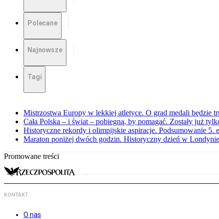
Polecane
Najnowsze
Tagi
Mistrzostwa Europy w lekkiej atletyce. O grad medali będzie t
Cała Polska – i świat – pobiegną, by pomagać. Zostały już tyl
Historyczne rekordy i olimpijskie aspiracje. Podsumowanie 5
Maraton poniżej dwóch godzin. Historyczny dzień w Londyni
Promowane treści
KONTAKT
O nas