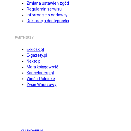
Zmiana ustawień zgód
Regulamin serwisu
Informacje o nadawcy
Deklaracja dostępności
PARTNERZY
E-kiosk.pl
E-gazety.pl
Nexto.pl
Mała księgowość
Kancelarierp.pl
Wieści Rolnicze
Życie Warszawy
KALENDARIUM