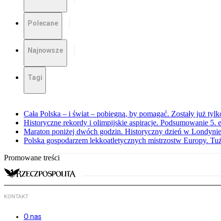
Polecane
Najnowsze
Tagi
Cała Polska – i świat – pobiegną, by pomagać. Zostały już tyl
Historyczne rekordy i olimpijskie aspiracje. Podsumowanie 5
Maraton poniżej dwóch godzin. Historyczny dzień w Londyni
Polska gospodarzem lekkoatletycznych mistrzostw Europy. Tuż
Promowane treści
KONTAKT
O nas