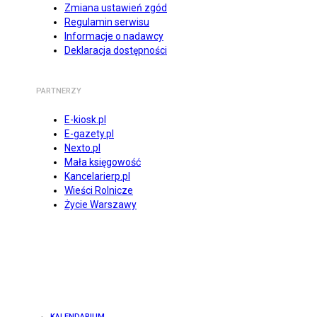
Zmiana ustawień zgód
Regulamin serwisu
Informacje o nadawcy
Deklaracja dostępności
PARTNERZY
E-kiosk.pl
E-gazety.pl
Nexto.pl
Mała księgowość
Kancelarierp.pl
Wieści Rolnicze
Życie Warszawy
KALENDARIUM