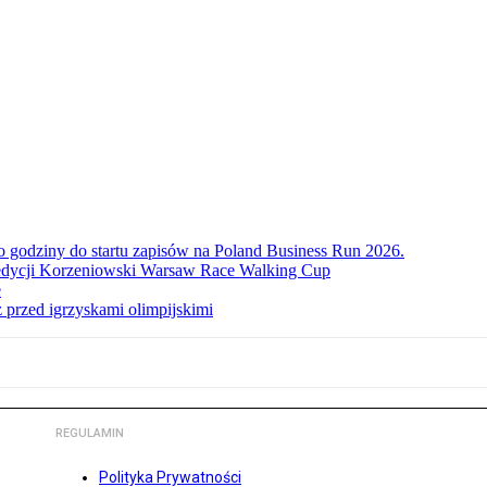
ko godziny do startu zapisów na Poland Business Run 2026.
. edycji Korzeniowski Warsaw Race Walking Cup
e
 przed igrzyskami olimpijskimi
REGULAMIN
Polityka Prywatności