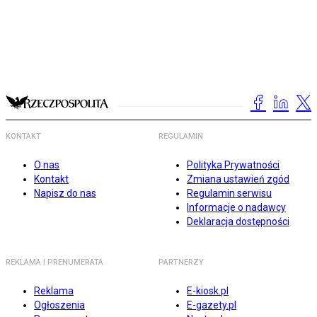
KONTAKT
REGULAMIN
O nas
Polityka Prywatności
Kontakt
Zmiana ustawień zgód
Napisz do nas
Regulamin serwisu
Informacje o nadawcy
Deklaracja dostępności
REKLAMA I PRENUMERATA
PARTNERZY
Reklama
E-kiosk.pl
Ogłoszenia
E-gazety.pl