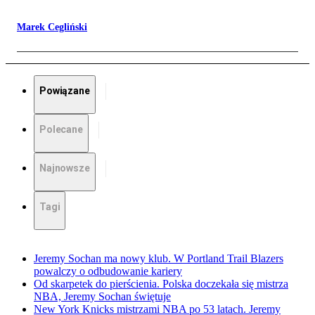
Marek Cegliński
Powiązane
Polecane
Najnowsze
Tagi
Jeremy Sochan ma nowy klub. W Portland Trail Blazers
powalczy o odbudowanie kariery
Od skarpetek do pierścienia. Polska doczekała się mistrza
NBA, Jeremy Sochan świętuje
New York Knicks mistrzami NBA po 53 latach. Jeremy