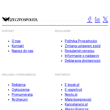
KONTAKT
REGULAMIN
O nas
Polityka Prywatności
Kontakt
Zmiana ustawień zgód
Napisz do nas
Regulamin serwisu
Informacje o nadawcy
Deklaracja dostępności
REKLAMA I PRENUMERATA
PARTNERZY
Reklama
E-kiosk.pl
Ogłoszenia
E-gazety.pl
Prenumerata
Nexto.pl
Archiwum
Mała księgowość
Kancelarierp.pl
Wieści Rolnicze