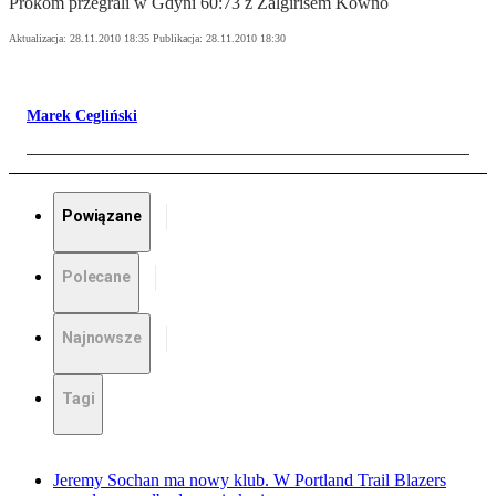
Prokom przegrali w Gdyni 60:73 z Żalgirisem Kowno
Aktualizacja:
28.11.2010 18:35
Publikacja:
28.11.2010 18:30
Marek Cegliński
Powiązane
Polecane
Najnowsze
Tagi
Jeremy Sochan ma nowy klub. W Portland Trail Blazers