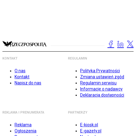
KONTAKT
REGULAMIN
O nas
Polityka Prywatności
Kontakt
Zmiana ustawień zgód
Napisz do nas
Regulamin serwisu
Informacje o nadawcy
Deklaracja dostępności
REKLAMA I PRENUMERATA
PARTNERZY
Reklama
E-kiosk.pl
Ogłoszenia
E-gazety.pl