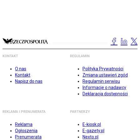
KONTAKT
REGULAMIN
O nas
Polityka Prywatności
Kontakt
Zmiana ustawień zgód
Napisz do nas
Regulamin serwisu
Informacje o nadawcy
Deklaracja dostępności
REKLAMA I PRENUMERATA
PARTNERZY
Reklama
E-kiosk.pl
Ogłoszenia
E-gazety.pl
Prenumerata
Nexto.pl