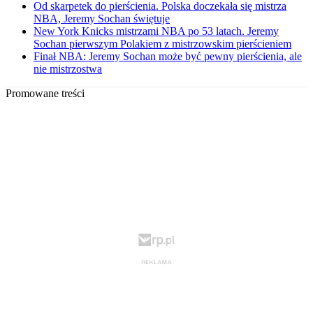
Od skarpetek do pierścienia. Polska doczekała się mistrza
NBA, Jeremy Sochan świętuje
New York Knicks mistrzami NBA po 53 latach. Jeremy
Sochan pierwszym Polakiem z mistrzowskim pierścieniem
Finał NBA: Jeremy Sochan może być pewny pierścienia, ale
nie mistrzostwa
Promowane treści