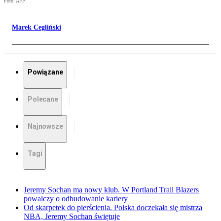
Foto: AFP
Marek Cegliński
Powiązane
Polecane
Najnowsze
Tagi
Jeremy Sochan ma nowy klub. W Portland Trail Blazers
powalczy o odbudowanie kariery
Od skarpetek do pierścienia. Polska doczekała się mistrza
NBA, Jeremy Sochan świętuje