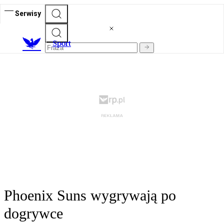
Serwisy
S
port
Phoenix Suns wygrywają po
dogrywce