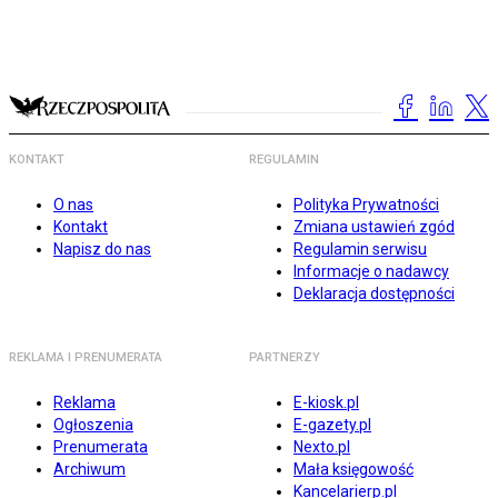
KONTAKT
REGULAMIN
O nas
Polityka Prywatności
Kontakt
Zmiana ustawień zgód
Napisz do nas
Regulamin serwisu
Informacje o nadawcy
Deklaracja dostępności
REKLAMA I PRENUMERATA
PARTNERZY
Reklama
E-kiosk.pl
Ogłoszenia
E-gazety.pl
Prenumerata
Nexto.pl
Archiwum
Mała księgowość
Kancelarierp.pl