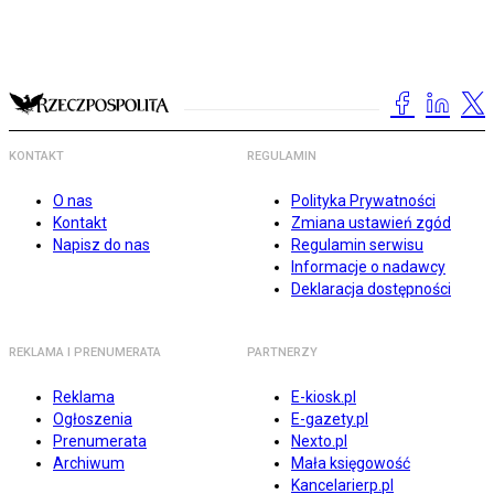
KONTAKT
REGULAMIN
O nas
Polityka Prywatności
Kontakt
Zmiana ustawień zgód
Napisz do nas
Regulamin serwisu
Informacje o nadawcy
Deklaracja dostępności
REKLAMA I PRENUMERATA
PARTNERZY
Reklama
E-kiosk.pl
Ogłoszenia
E-gazety.pl
Prenumerata
Nexto.pl
Archiwum
Mała księgowość
Kancelarierp.pl