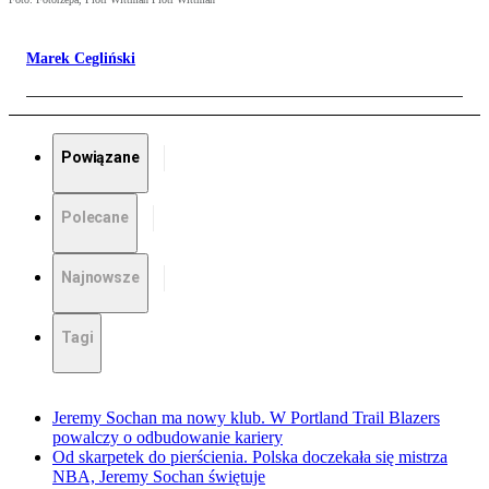
Marek Cegliński
Powiązane
Polecane
Najnowsze
Tagi
Jeremy Sochan ma nowy klub. W Portland Trail Blazers
powalczy o odbudowanie kariery
Od skarpetek do pierścienia. Polska doczekała się mistrza
NBA, Jeremy Sochan świętuje