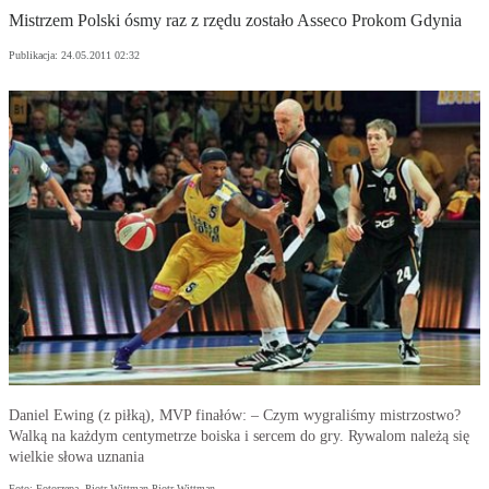
Mistrzem Polski ósmy raz z rzędu zostało Asseco Prokom Gdynia
Publikacja:
24.05.2011 02:32
Daniel Ewing (z piłką), MVP finałów: – Czym wygraliśmy mistrzostwo?
Walką na każdym centymetrze boiska i sercem do gry. Rywalom należą się
wielkie słowa uznania
Foto: Fotorzepa, Piotr Wittman Piotr Wittman