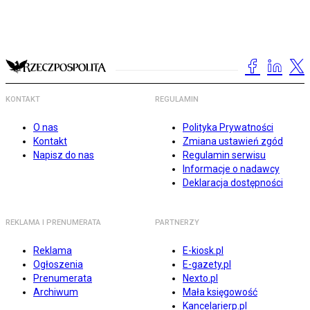
KONTAKT
REGULAMIN
O nas
Polityka Prywatności
Kontakt
Zmiana ustawień zgód
Napisz do nas
Regulamin serwisu
Informacje o nadawcy
Deklaracja dostępności
REKLAMA I PRENUMERATA
PARTNERZY
Reklama
E-kiosk.pl
Ogłoszenia
E-gazety.pl
Prenumerata
Nexto.pl
Archiwum
Mała księgowość
Kancelarierp.pl