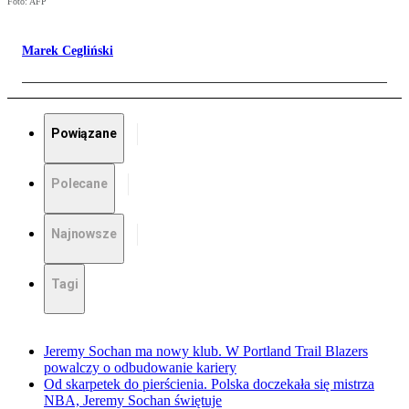
Foto: AFP
Marek Cegliński
Powiązane
Polecane
Najnowsze
Tagi
Jeremy Sochan ma nowy klub. W Portland Trail Blazers
powalczy o odbudowanie kariery
Od skarpetek do pierścienia. Polska doczekała się mistrza
NBA, Jeremy Sochan świętuje