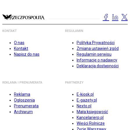
KONTAKT
REGULAMIN
O nas
Polityka Prywatności
Kontakt
Zmiana ustawień zgód
Napisz do nas
Regulamin serwisu
Informacje o nadawcy
Deklaracja dostępności
REKLAMA I PRENUMERATA
PARTNERZY
Reklama
E-kiosk.pl
Ogłoszenia
E-gazety.pl
Prenumerata
Nexto.pl
Archiwum
Mała księgowość
Kancelarierp.pl
Wieści Rolnicze
Życie Warszawy