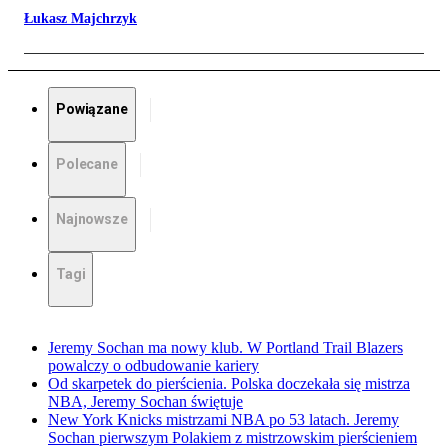
Łukasz Majchrzyk
Powiązane
Polecane
Najnowsze
Tagi
Jeremy Sochan ma nowy klub. W Portland Trail Blazers
powalczy o odbudowanie kariery
Od skarpetek do pierścienia. Polska doczekała się mistrza
NBA, Jeremy Sochan świętuje
New York Knicks mistrzami NBA po 53 latach. Jeremy
Sochan pierwszym Polakiem z mistrzowskim pierścieniem