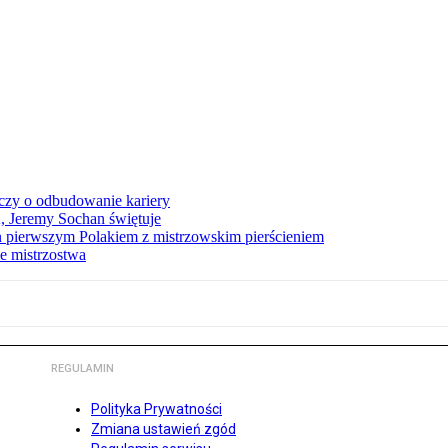
czy o odbudowanie kariery
A, Jeremy Sochan świętuje
 pierwszym Polakiem z mistrzowskim pierścieniem
e mistrzostwa
REGULAMIN
Polityka Prywatności
Zmiana ustawień zgód