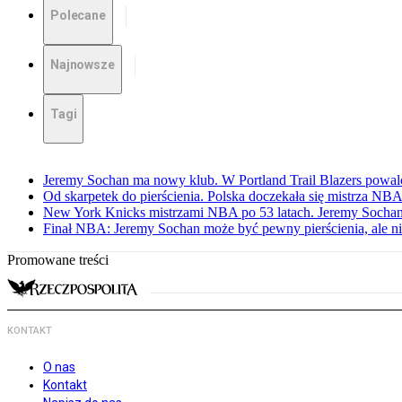
Polecane
Najnowsze
Tagi
Jeremy Sochan ma nowy klub. W Portland Trail Blazers powal
Od skarpetek do pierścienia. Polska doczekała się mistrza NB
New York Knicks mistrzami NBA po 53 latach. Jeremy Sochan
Finał NBA: Jeremy Sochan może być pewny pierścienia, ale ni
Promowane treści
KONTAKT
O nas
Kontakt