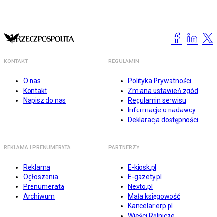
KONTAKT
REGULAMIN
O nas
Polityka Prywatności
Kontakt
Zmiana ustawień zgód
Napisz do nas
Regulamin serwisu
Informacje o nadawcy
Deklaracja dostępności
REKLAMA I PRENUMERATA
PARTNERZY
Reklama
E-kiosk.pl
Ogłoszenia
E-gazety.pl
Prenumerata
Nexto.pl
Archiwum
Mała księgowość
Kancelarierp.pl
Wieści Rolnicze