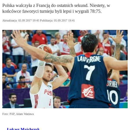
Polska walczyła z Francją do ostatnich sekund. Niestety, w
końcówce faworyci turnieju byli lepsi i wygrali 78:75.
Aktualizacja:
05.09.2017 19:45
Publikacja:
05.09.2017 19:41
Foto: PAP, Adam Warżawa
Łukasz Majchrzyk