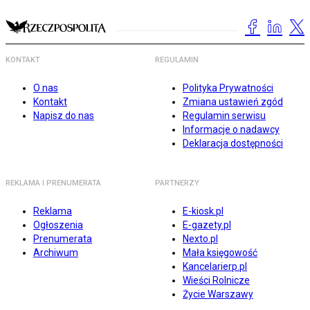
KONTAKT
REGULAMIN
O nas
Polityka Prywatności
Kontakt
Zmiana ustawień zgód
Napisz do nas
Regulamin serwisu
Informacje o nadawcy
Deklaracja dostępności
REKLAMA I PRENUMERATA
PARTNERZY
Reklama
E-kiosk.pl
Ogłoszenia
E-gazety.pl
Prenumerata
Nexto.pl
Archiwum
Mała księgowość
Kancelarierp.pl
Wieści Rolnicze
Życie Warszawy