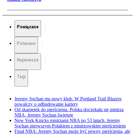
Powiązane
Polecane
Najnowsze
Tagi
Jeremy Sochan ma nowy klub. W Portland Trail Blazers
powalczy o odbudowanie kariery
Od skarpetek do pierścienia. Polska doczekała się mistrza
NBA, Jeremy Sochan świętuje
New York Knicks mistrzami NBA po 53 latach. Jeremy
Sochan pierwszym Polakiem z mistrzowskim pierścieniem
Finał NBA: Jeremy Sochan może być pewny pierścienia, ale