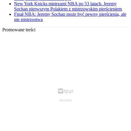
New York Knicks mistrzami NBA po 53 latach. Jeremy
Sochan pierwszym Polakiem z mistrzowskim pierścieniem
Finał NBA: Jeremy Sochan może być pewny pierścienia, ale
nie mistrzostwa
Promowane treści