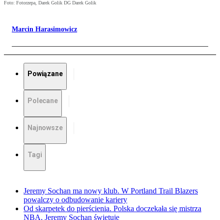
Foto: Fotorzepa, Darek Golik DG Darek Golik
Marcin Harasimowicz
Powiązane
Polecane
Najnowsze
Tagi
Jeremy Sochan ma nowy klub. W Portland Trail Blazers
powalczy o odbudowanie kariery
Od skarpetek do pierścienia. Polska doczekała się mistrza
NBA, Jeremy Sochan świętuje