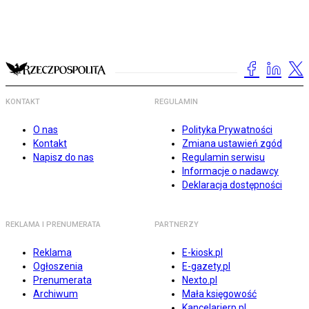
KONTAKT
REGULAMIN
O nas
Polityka Prywatności
Kontakt
Zmiana ustawień zgód
Napisz do nas
Regulamin serwisu
Informacje o nadawcy
Deklaracja dostępności
REKLAMA I PRENUMERATA
PARTNERZY
Reklama
E-kiosk.pl
Ogłoszenia
E-gazety.pl
Prenumerata
Nexto.pl
Archiwum
Mała księgowość
Kancelarierp.pl