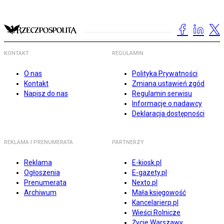
KONTAKT
REGULAMIN
O nas
Polityka Prywatności
Kontakt
Zmiana ustawień zgód
Napisz do nas
Regulamin serwisu
Informacje o nadawcy
Deklaracja dostępności
REKLAMA I PRENUMERATA
PARTNERZY
Reklama
E-kiosk.pl
Ogłoszenia
E-gazety.pl
Prenumerata
Nexto.pl
Archiwum
Mała księgowość
Kancelarierp.pl
Wieści Rolnicze
Życie Warszawy