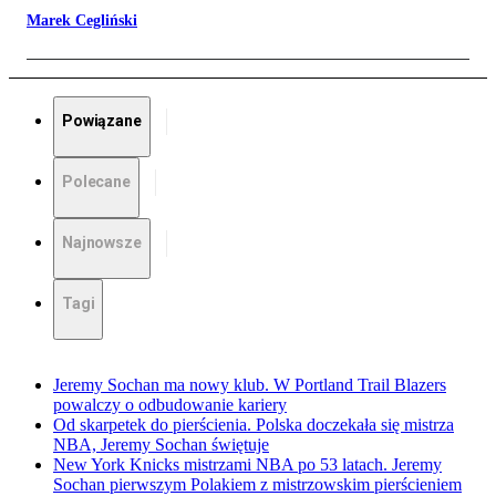
Marek Cegliński
Powiązane
Polecane
Najnowsze
Tagi
Jeremy Sochan ma nowy klub. W Portland Trail Blazers
powalczy o odbudowanie kariery
Od skarpetek do pierścienia. Polska doczekała się mistrza
NBA, Jeremy Sochan świętuje
New York Knicks mistrzami NBA po 53 latach. Jeremy
Sochan pierwszym Polakiem z mistrzowskim pierścieniem