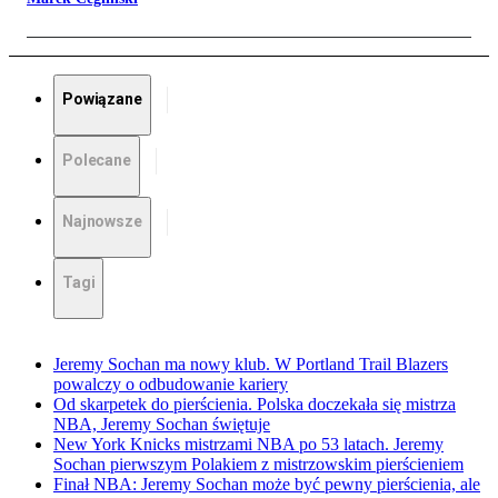
Powiązane
Polecane
Najnowsze
Tagi
Jeremy Sochan ma nowy klub. W Portland Trail Blazers
powalczy o odbudowanie kariery
Od skarpetek do pierścienia. Polska doczekała się mistrza
NBA, Jeremy Sochan świętuje
New York Knicks mistrzami NBA po 53 latach. Jeremy
Sochan pierwszym Polakiem z mistrzowskim pierścieniem
Finał NBA: Jeremy Sochan może być pewny pierścienia, ale