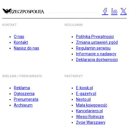
KONTAKT
REGULAMIN
O nas
Polityka Prywatności
Kontakt
Zmiana ustawień zgód
Napisz do nas
Regulamin serwisu
Informacje o nadawcy
Deklaracja dostępności
REKLAMA I PRENUMERATA
PARTNERZY
Reklama
E-kiosk.pl
Ogłoszenia
E-gazety.pl
Prenumerata
Nexto.pl
Archiwum
Mała księgowość
Kancelarierp.pl
Wieści Rolnicze
Życie Warszawy