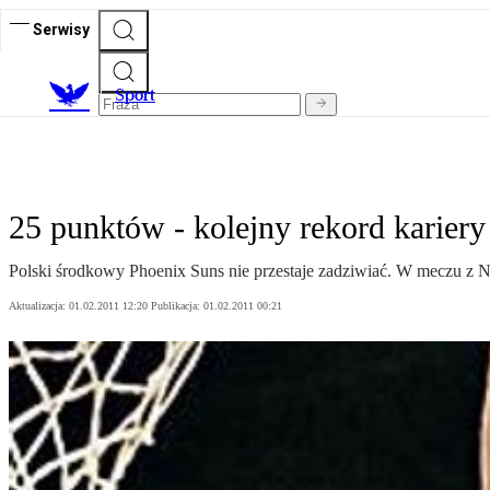
Serwisy
S
port
25 punktów - kolejny rekord kariery
Polski środkowy Phoenix Suns nie przestaje zadziwiać. W meczu z 
Aktualizacja:
01.02.2011 12:20
Publikacja:
01.02.2011 00:21