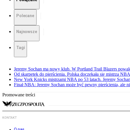
Polecane
Najnowsze
Tagi
Jeremy Sochan ma nowy klub. W Portland Trail Blazers powal
Od skarpetek do pierścienia. Polska doczekała się mistrza NB
New York Knicks mistrzami NBA po 53 latach. Jeremy Sochan
Finał NBA: Jeremy Sochan może być pewny pierścienia, ale ni
Promowane treści
KONTAKT
O nas