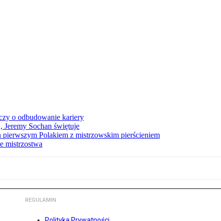
czy o odbudowanie kariery
A, Jeremy Sochan świętuje
 pierwszym Polakiem z mistrzowskim pierścieniem
e mistrzostwa
REGULAMIN
Polityka Prywatności