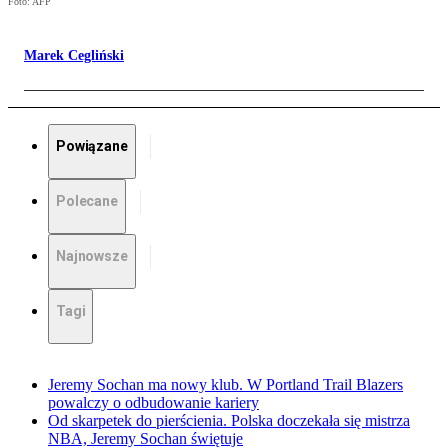
Foto: AFP
Marek Cegliński
Powiązane
Polecane
Najnowsze
Tagi
Jeremy Sochan ma nowy klub. W Portland Trail Blazers
powalczy o odbudowanie kariery
Od skarpetek do pierścienia. Polska doczekała się mistrza
NBA, Jeremy Sochan świętuje