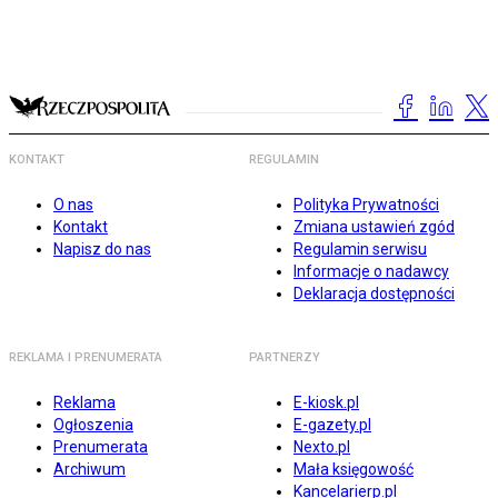
KONTAKT
REGULAMIN
O nas
Polityka Prywatności
Kontakt
Zmiana ustawień zgód
Napisz do nas
Regulamin serwisu
Informacje o nadawcy
Deklaracja dostępności
REKLAMA I PRENUMERATA
PARTNERZY
Reklama
E-kiosk.pl
Ogłoszenia
E-gazety.pl
Prenumerata
Nexto.pl
Archiwum
Mała księgowość
Kancelarierp.pl