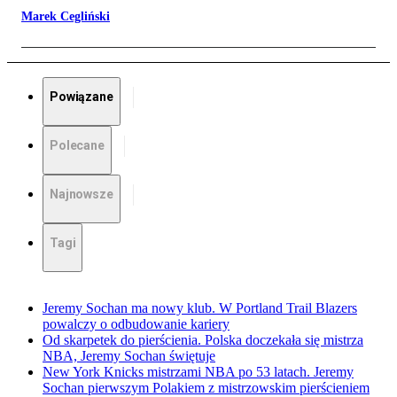
Marek Cegliński
Powiązane
Polecane
Najnowsze
Tagi
Jeremy Sochan ma nowy klub. W Portland Trail Blazers
powalczy o odbudowanie kariery
Od skarpetek do pierścienia. Polska doczekała się mistrza
NBA, Jeremy Sochan świętuje
New York Knicks mistrzami NBA po 53 latach. Jeremy
Sochan pierwszym Polakiem z mistrzowskim pierścieniem