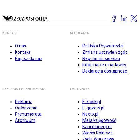
KONTAKT
REGULAMIN
O nas
Polityka Prywatności
Kontakt
Zmiana ustawień zgód
Napisz do nas
Regulamin serwisu
Informacje o nadawcy
Deklaracja dostępności
REKLAMA I PRENUMERATA
PARTNERZY
Reklama
E-kiosk.pl
Ogłoszenia
E-gazety.pl
Prenumerata
Nexto.pl
Archiwum
Mała księgowość
Kancelarierp.pl
Wieści Rolnicze
Życie Warszawy