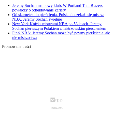
Jeremy Sochan ma nowy klub. W Portland Trail Blazers
powalczy o odbudowanie kariery
Od skarpetek do pierścienia. Polska doczekała się mistrza
NBA, Jeremy Sochan świętuje
New York Knicks mistrzami NBA po 53 latach. Jeremy
Sochan pierwszym Polakiem z mistrzowskim pierścieniem
Finał NBA: Jeremy Sochan może być pewny pierścienia, ale
nie mistrzostwa
Promowane treści