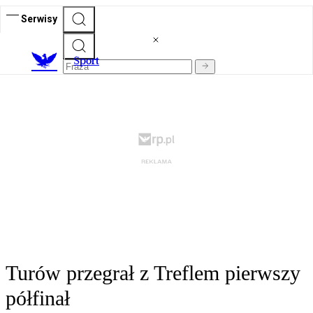
Serwisy
S
port
Turów przegrał z Treflem pierwszy
półfinał