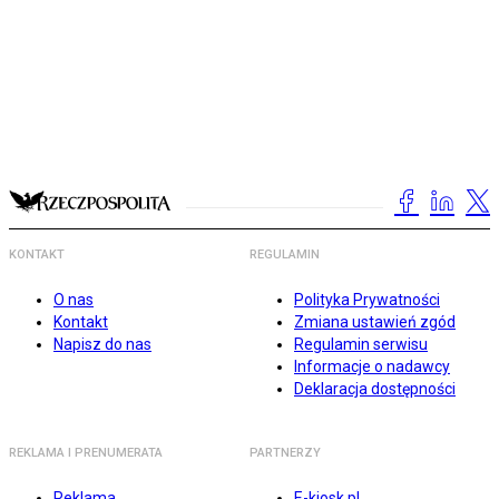
KONTAKT
REGULAMIN
O nas
Polityka Prywatności
Kontakt
Zmiana ustawień zgód
Napisz do nas
Regulamin serwisu
Informacje o nadawcy
Deklaracja dostępności
REKLAMA I PRENUMERATA
PARTNERZY
Reklama
E-kiosk.pl