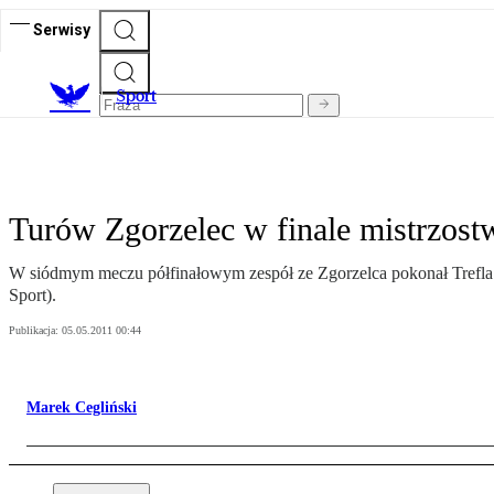
Serwisy
S
port
Turów Zgorzelec w finale mistrzost
W siódmym meczu półfinałowym zespół ze Zgorzelca pokonał Trefla 
Sport).
Publikacja:
05.05.2011 00:44
Marek Cegliński