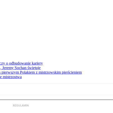
czy o odbudowanie kariery
A, Jeremy Sochan świętuje
 pierwszym Polakiem z mistrzowskim pierścieniem
e mistrzostwa
REGULAMIN