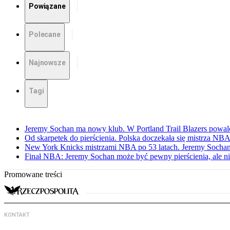
Powiązane
Polecane
Najnowsze
Tagi
Jeremy Sochan ma nowy klub. W Portland Trail Blazers powal
Od skarpetek do pierścienia. Polska doczekała się mistrza NB
New York Knicks mistrzami NBA po 53 latach. Jeremy Sochan
Finał NBA: Jeremy Sochan może być pewny pierścienia, ale ni
Promowane treści
KONTAKT