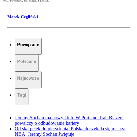
Foto: Fotorzepa, BS Bartek Sadowski
Marek Cegliński
Powiązane
Polecane
Najnowsze
Tagi
Jeremy Sochan ma nowy klub. W Portland Trail Blazers
powalczy o odbudowanie kariery
Od skarpetek do pierścienia. Polska doczekała się mistrza
NBA, Jeremy Sochan świętuje