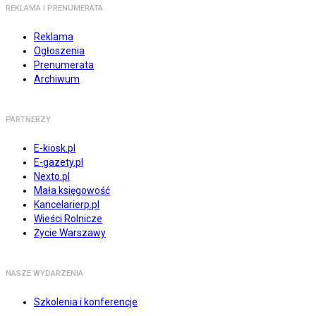
REKLAMA I PRENUMERATA
Reklama
Ogłoszenia
Prenumerata
Archiwum
PARTNERZY
E-kiosk.pl
E-gazety.pl
Nexto.pl
Mała księgowość
Kancelarierp.pl
Wieści Rolnicze
Życie Warszawy
NASZE WYDARZENIA
Szkolenia i konferencje