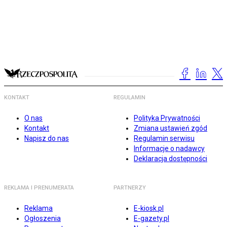
KONTAKT
REGULAMIN
O nas
Polityka Prywatności
Kontakt
Zmiana ustawień zgód
Napisz do nas
Regulamin serwisu
Informacje o nadawcy
Deklaracja dostępności
REKLAMA I PRENUMERATA
PARTNERZY
Reklama
E-kiosk.pl
Ogłoszenia
E-gazety.pl