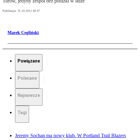
Turów, jedyny zespół bez porażki w lidze
Publikacja:
31.10.2011 00:47
Marek Cegliński
Powiązane
Polecane
Najnowsze
Tagi
Jeremy Sochan ma nowy klub. W Portland Trail Blazers