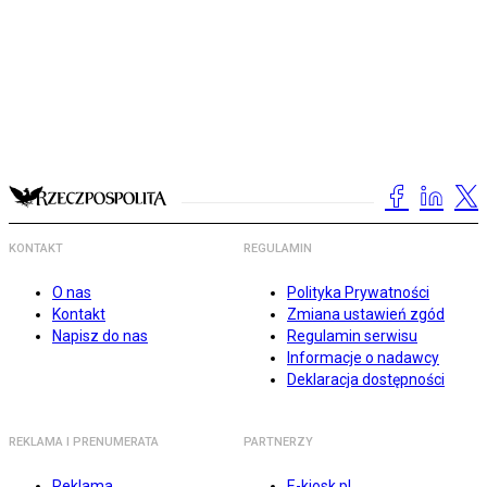
KONTAKT
REGULAMIN
O nas
Polityka Prywatności
Kontakt
Zmiana ustawień zgód
Napisz do nas
Regulamin serwisu
Informacje o nadawcy
Deklaracja dostępności
REKLAMA I PRENUMERATA
PARTNERZY
Reklama
E-kiosk.pl