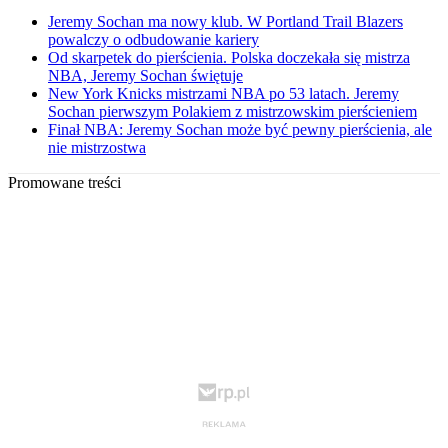
Jeremy Sochan ma nowy klub. W Portland Trail Blazers
powalczy o odbudowanie kariery
Od skarpetek do pierścienia. Polska doczekała się mistrza
NBA, Jeremy Sochan świętuje
New York Knicks mistrzami NBA po 53 latach. Jeremy
Sochan pierwszym Polakiem z mistrzowskim pierścieniem
Finał NBA: Jeremy Sochan może być pewny pierścienia, ale
nie mistrzostwa
Promowane treści