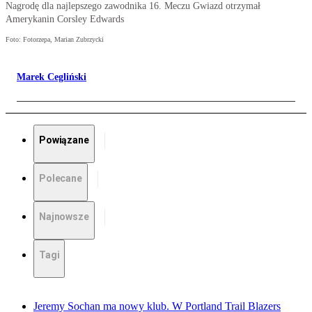
Nagrodę dla najlepszego zawodnika 16. Meczu Gwiazd otrzymał
Amerykanin Corsley Edwards
Foto: Fotorzepa, Marian Zubrzycki
Marek Cegliński
Powiązane
Polecane
Najnowsze
Tagi
Jeremy Sochan ma nowy klub. W Portland Trail Blazers