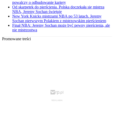
powalczy o odbudowanie kariery
Od skarpetek do pierścienia. Polska doczekała się mistrza
NBA, Jeremy Sochan świętuje
New York Knicks mistrzami NBA po 53 latach. Jeremy
Sochan pierwszym Polakiem z mistrzowskim pierścieniem
Finał NBA: Jeremy Sochan może być pewny pierścienia, ale
nie mistrzostwa
Promowane treści