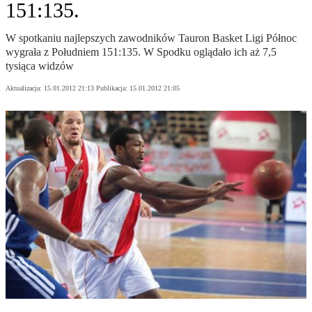
151:135.
W spotkaniu najlepszych zawodników Tauron Basket Ligi Północ
wygrała z Południem 151:135. W Spodku oglądało ich aż 7,5
tysiąca widzów
Aktualizacja:
15.01.2012 21:13
Publikacja:
15.01.2012 21:05