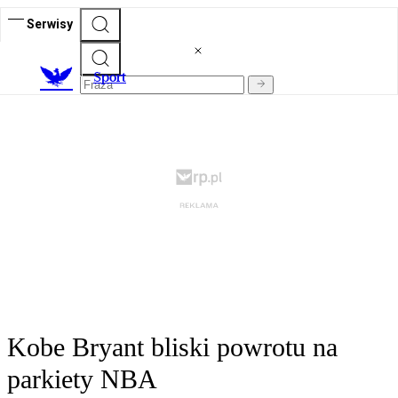
Serwisy
S
port
Kobe Bryant bliski powrotu na
parkiety NBA