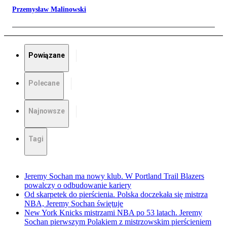
Przemysław Malinowski
Powiązane
Polecane
Najnowsze
Tagi
Jeremy Sochan ma nowy klub. W Portland Trail Blazers
powalczy o odbudowanie kariery
Od skarpetek do pierścienia. Polska doczekała się mistrza
NBA, Jeremy Sochan świętuje
New York Knicks mistrzami NBA po 53 latach. Jeremy
Sochan pierwszym Polakiem z mistrzowskim pierścieniem