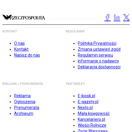
KONTAKT
REGULAMIN
O nas
Polityka Prywatności
Kontakt
Zmiana ustawień zgód
Napisz do nas
Regulamin serwisu
Informacje o nadawcy
Deklaracja dostępności
REKLAMA I PRENUMERATA
PARTNERZY
Reklama
E-kiosk.pl
Ogłoszenia
E-gazety.pl
Prenumerata
Nexto.pl
Archiwum
Mała księgowość
Kancelarierp.pl
Wieści Rolnicze
Życie Warszawy