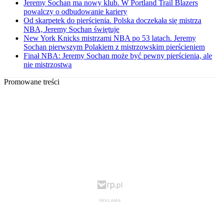
Jeremy Sochan ma nowy klub. W Portland Trail Blazers
powalczy o odbudowanie kariery
Od skarpetek do pierścienia. Polska doczekała się mistrza
NBA, Jeremy Sochan świętuje
New York Knicks mistrzami NBA po 53 latach. Jeremy
Sochan pierwszym Polakiem z mistrzowskim pierścieniem
Finał NBA: Jeremy Sochan może być pewny pierścienia, ale
nie mistrzostwa
Promowane treści