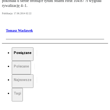
pokonała u siebie broniące tytułu Miami Heat 104:87 ?i wygrała
rywalizację 4–1.
Publikacja:
17.06.2014 02:22
Tomasz Wacławek
Powiązane
Polecane
Najnowsze
Tagi