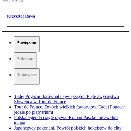
Foto: shutterstock
Krzysztof Rawa
Powiązane
Polecane
Najnowsze
Tadej Pogacar dorównał największym. Piąte zwycięstwo
Słoweńca w Tour de France
Tour de France. Dwóch wielkich faworytów. Tadej Pogacar
jedzie po piąty triumf
Polska legenda ciągle pływa. Roman Paszke nie zwalnia
tempa
Japończycy pokonani. Powrót polskich hokeistów do elity