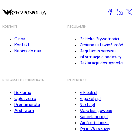
KONTAKT
REGULAMIN
O nas
Polityka Prywatności
Kontakt
Zmiana ustawień zgód
Napisz do nas
Regulamin serwisu
Informacje o nadawcy
Deklaracja dostępności
REKLAMA I PRENUMERATA
PARTNERZY
Reklama
E-kiosk.pl
Ogłoszenia
E-gazety.pl
Prenumerata
Nexto.pl
Archiwum
Mała księgowość
Kancelarierp.pl
Wieści Rolnicze
Życie Warszawy