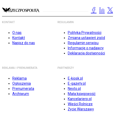
KONTAKT
REGULAMIN
O nas
Polityka Prywatności
Kontakt
Zmiana ustawień zgód
Napisz do nas
Regulamin serwisu
Informacje o nadawcy
Deklaracja dostępności
REKLAMA I PRENUMERATA
PARTNERZY
Reklama
E-kiosk.pl
Ogłoszenia
E-gazety.pl
Prenumerata
Nexto.pl
Archiwum
Mała księgowość
Kancelarierp.pl
Wieści Rolnicze
Życie Warszawy