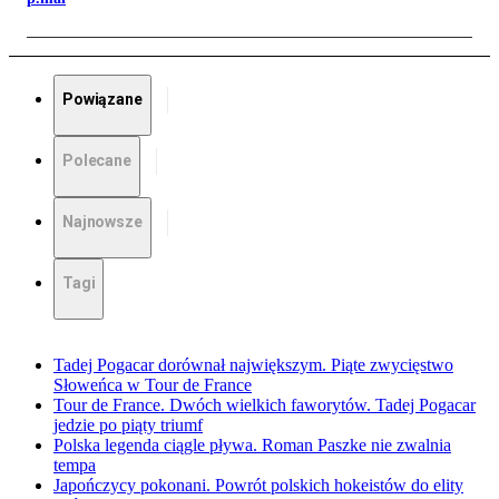
Powiązane
Polecane
Najnowsze
Tagi
Tadej Pogacar dorównał największym. Piąte zwycięstwo
Słoweńca w Tour de France
Tour de France. Dwóch wielkich faworytów. Tadej Pogacar
jedzie po piąty triumf
Polska legenda ciągle pływa. Roman Paszke nie zwalnia
tempa
Japończycy pokonani. Powrót polskich hokeistów do elity