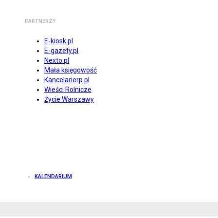
PARTNERZY
E-kiosk.pl
E-gazety.pl
Nexto.pl
Mała księgowość
Kancelarierp.pl
Wieści Rolnicze
Życie Warszawy
KALENDARIUM