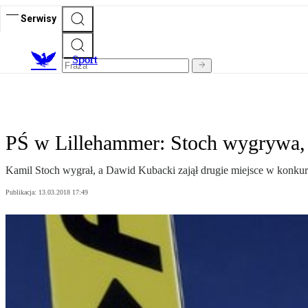
Serwisy
S
port
PŚ w Lillehammer: Stoch wygrywa,
Kamil Stoch wygrał, a Dawid Kubacki zajął drugie miejsce w konkur
Publikacja:
13.03.2018 17:49