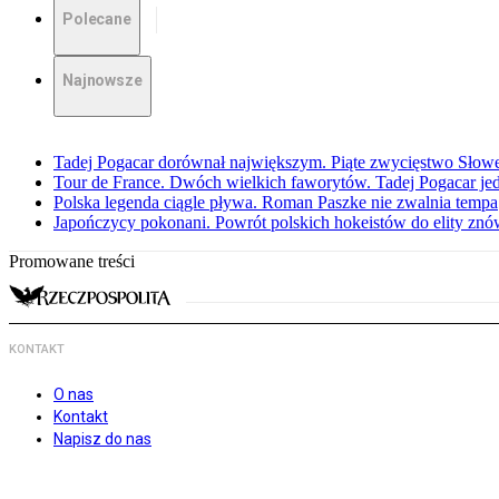
Polecane
Najnowsze
Tadej Pogacar dorównał największym. Piąte zwycięstwo Słow
Tour de France. Dwóch wielkich faworytów. Tadej Pogacar jedz
Polska legenda ciągle pływa. Roman Paszke nie zwalnia tempa
Japończycy pokonani. Powrót polskich hokeistów do elity znów 
Promowane treści
KONTAKT
O nas
Kontakt
Napisz do nas