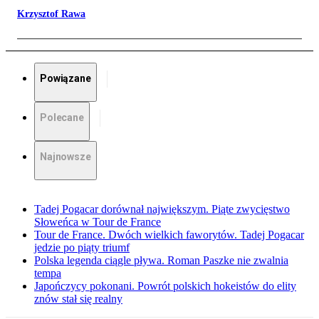
Krzysztof Rawa
Powiązane
Polecane
Najnowsze
Tadej Pogacar dorównał największym. Piąte zwycięstwo
Słoweńca w Tour de France
Tour de France. Dwóch wielkich faworytów. Tadej Pogacar
jedzie po piąty triumf
Polska legenda ciągle pływa. Roman Paszke nie zwalnia
tempa
Japończycy pokonani. Powrót polskich hokeistów do elity
znów stał się realny