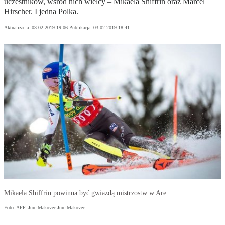
uczestników, wśród nich wielcy – Mikaela Shiffrin oraz Marcel
Hirscher. I jedna Polka.
Aktualizacja:
03.02.2019 19:06
Publikacja:
03.02.2019 18:41
Mikaela Shiffrin powinna być gwiazdą mistrzostw w Are
Foto: AFP, Jure Makovec Jure Makovec