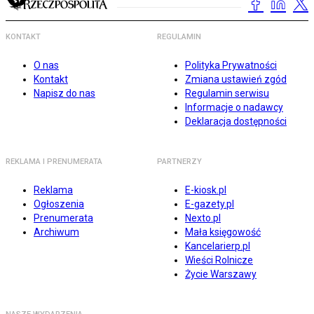
KONTAKT
REGULAMIN
O nas
Polityka Prywatności
Kontakt
Zmiana ustawień zgód
Napisz do nas
Regulamin serwisu
Informacje o nadawcy
Deklaracja dostępności
REKLAMA I PRENUMERATA
PARTNERZY
Reklama
E-kiosk.pl
Ogłoszenia
E-gazety.pl
Prenumerata
Nexto.pl
Archiwum
Mała księgowość
Kancelarierp.pl
Wieści Rolnicze
Życie Warszawy