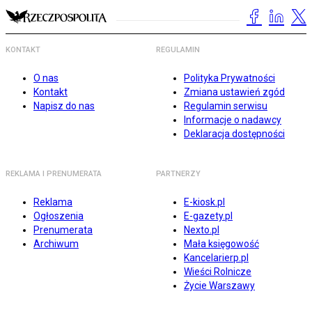
KONTAKT
REGULAMIN
O nas
Polityka Prywatności
Kontakt
Zmiana ustawień zgód
Napisz do nas
Regulamin serwisu
Informacje o nadawcy
Deklaracja dostępności
REKLAMA I PRENUMERATA
PARTNERZY
Reklama
E-kiosk.pl
Ogłoszenia
E-gazety.pl
Prenumerata
Nexto.pl
Archiwum
Mała księgowość
Kancelarierp.pl
Wieści Rolnicze
Życie Warszawy