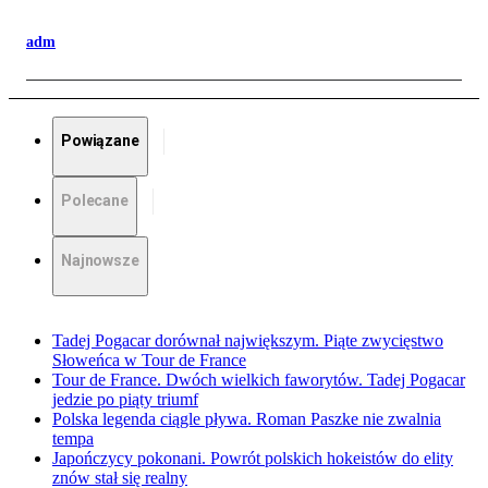
adm
Powiązane
Polecane
Najnowsze
Tadej Pogacar dorównał największym. Piąte zwycięstwo
Słoweńca w Tour de France
Tour de France. Dwóch wielkich faworytów. Tadej Pogacar
jedzie po piąty triumf
Polska legenda ciągle pływa. Roman Paszke nie zwalnia
tempa
Japończycy pokonani. Powrót polskich hokeistów do elity
znów stał się realny