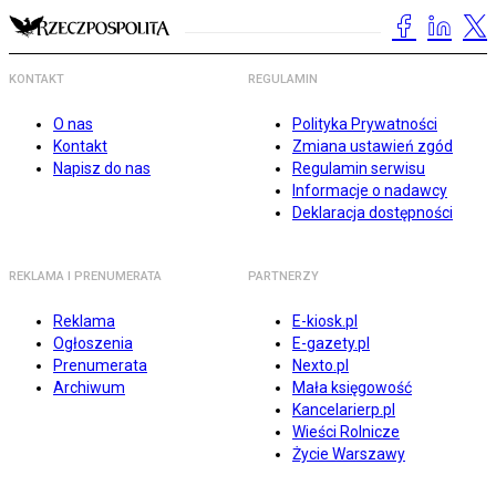
KONTAKT
REGULAMIN
O nas
Polityka Prywatności
Kontakt
Zmiana ustawień zgód
Napisz do nas
Regulamin serwisu
Informacje o nadawcy
Deklaracja dostępności
REKLAMA I PRENUMERATA
PARTNERZY
Reklama
E-kiosk.pl
Ogłoszenia
E-gazety.pl
Prenumerata
Nexto.pl
Archiwum
Mała księgowość
Kancelarierp.pl
Wieści Rolnicze
Życie Warszawy