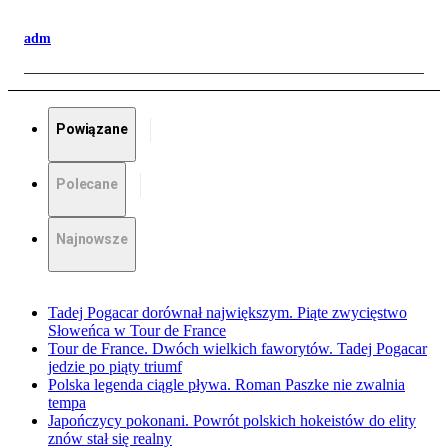
adm
Powiązane
Polecane
Najnowsze
Tadej Pogacar dorównał największym. Piąte zwycięstwo
Słoweńca w Tour de France
Tour de France. Dwóch wielkich faworytów. Tadej Pogacar
jedzie po piąty triumf
Polska legenda ciągle pływa. Roman Paszke nie zwalnia
tempa
Japończycy pokonani. Powrót polskich hokeistów do elity
znów stał się realny