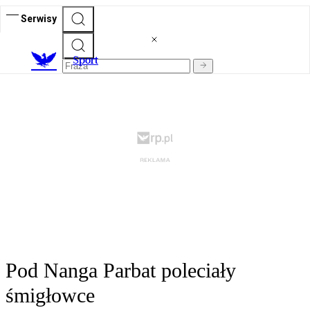
Serwisy
S
port
Pod Nanga Parbat poleciały
śmigłowce