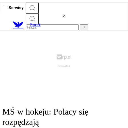
Serwisy
S
port
MŚ w hokeju: Polacy się
rozpędzają