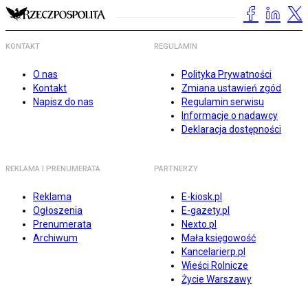
KONTAKT
REGULAMIN
O nas
Polityka Prywatności
Kontakt
Zmiana ustawień zgód
Napisz do nas
Regulamin serwisu
Informacje o nadawcy
Deklaracja dostępności
REKLAMA I PRENUMERATA
PARTNERZY
Reklama
E-kiosk.pl
Ogłoszenia
E-gazety.pl
Prenumerata
Nexto.pl
Archiwum
Mała księgowość
Kancelarierp.pl
Wieści Rolnicze
Życie Warszawy