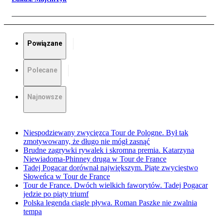
Powiązane
Polecane
Najnowsze
Niespodziewany zwycięzca Tour de Pologne. Był tak
zmotywowany, że długo nie mógł zasnąć
Brudne zagrywki rywalek i skromna premia. Katarzyna
Niewiadoma-Phinney druga w Tour de France
Tadej Pogacar dorównał największym. Piąte zwycięstwo
Słoweńca w Tour de France
Tour de France. Dwóch wielkich faworytów. Tadej Pogacar
jedzie po piąty triumf
Polska legenda ciągle pływa. Roman Paszke nie zwalnia
tempa